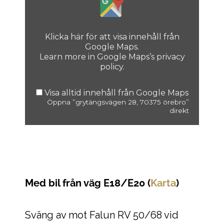
Klicka här för att visa innehåll från
Google Maps.
Learn more in
Google Maps’s privacy
policy
.
Visa alltid innehåll från Google Maps
Öppna ”grytängsvägen 28, 70375 örebro”
direkt
Med bil från väg E18/E20 (
Karta
)
Sväng av mot Falun RV 50/68 vid