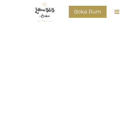
Boka Rum
.
Bo i eget hus
Bed & Breakfast eller själv­
hushåll