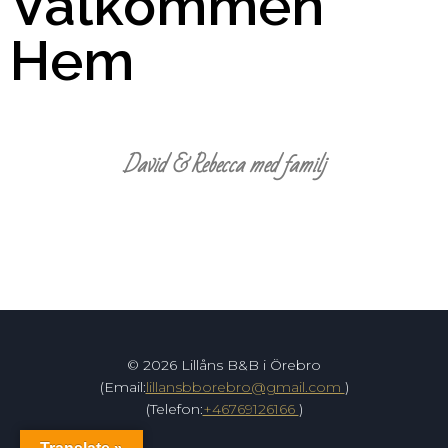
Välkommen
Hem
David & Rebecca med familj
© 2026 Lillåns B&B i Örebro
(Email:
lillansbborebro@gmail.com
)
(Telefon:
+46769126166
)